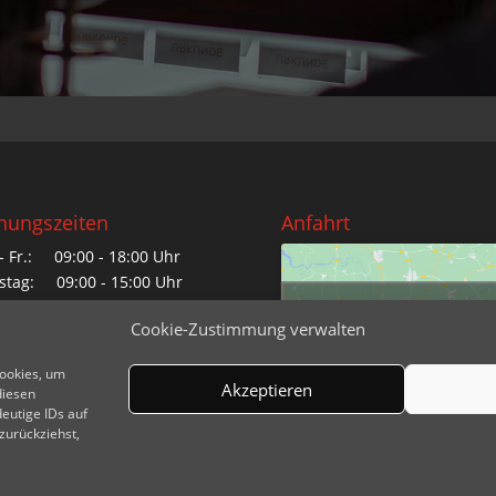
nungszeiten
Anfahrt
- Fr.: 09:00 - 18:00 Uhr
tag: 09:00 - 15:00 Uhr
Klicke hier, um Marketing
Cookie-Zustimmung verwalten
tags und Feiertage:
Cookies zu akzeptieren u
 telefonischer Vereinbarung
diesen Inhalt zu aktivier
Cookies, um
Akzeptieren
diesen
eutige IDs auf
zurückziehst,