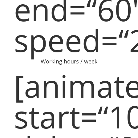
end=“60
speed=“
Working hours / week
[animat
start=“1