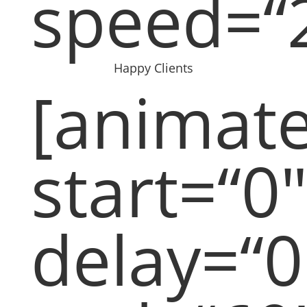
speed=“
Happy Clients
[animat
start=“0″
delay=“0