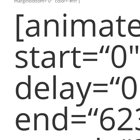
marginbottom=“0″ color=“#fff“]
[animat
start=“0″
delay=“0
end=“62