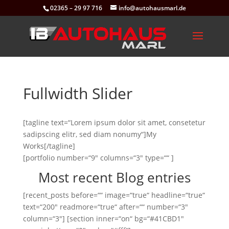
02365 – 29 97 716
info@autohausmarl.de
Fullwidth Slider
[tagline text=“Lorem ipsum dolor sit amet, consetetur
sadipscing elitr, sed diam nonumy“]My
Works[/tagline]
[portfolio number=“9″ columns=“3″ type=““ ]
Most recent Blog entries
[recent_posts before=““ image=“true“ headline=“true“
text=“200″ readmore=“true“ after=““ number=“3″
column=“3″] [section inner=“on“ bg=“#41CBD1″