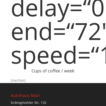
delay=“0
end=“72
speed=“
Cups of coffee / week
[/section]
Autohaus Marl
Sickingmühler Str. 132