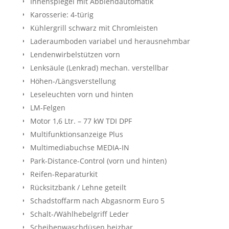
Innenspiegel mit Abblendautomatik
Karosserie: 4-türig
Kühlergrill schwarz mit Chromleisten
Laderaumboden variabel und herausnehmbar
Lendenwirbelstützen vorn
Lenksäule (Lenkrad) mechan. verstellbar
Höhen-/Längsverstellung
Leseleuchten vorn und hinten
LM-Felgen
Motor 1,6 Ltr. – 77 kW TDI DPF
Multifunktionsanzeige Plus
Multimediabuchse MEDIA-IN
Park-Distance-Control (vorn und hinten)
Reifen-Reparaturkit
Rücksitzbank / Lehne geteilt
Schadstoffarm nach Abgasnorm Euro 5
Schalt-/Wählhebelgriff Leder
Scheibenwaschdüsen heizbar